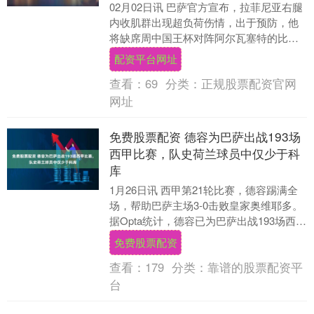
02月02日讯 巴萨官方宣布，拉菲尼亚右腿
内收肌群出现超负荷伤情，出于预防，他
将缺席周中国王杯对阵阿尔瓦塞特的比
赛，预计恢复期为一周。 拉菲尼亚周日首
配资平台网址
发出战了巴....
查看：
69
分类：
正规股票配资官网
网址
免费股票配资 德容为巴萨出战193场
西甲比赛，队史荷兰球员中仅少于科
库
1月26日讯 西甲第21轮比赛，德容踢满全
场，帮助巴萨主场3-0击败皇家奥维耶多。
据Opta统计，德容已为巴萨出战193场西甲
比赛，队史荷兰球员中仅少于科库。....
免费股票配资
查看：
179
分类：
靠谱的股票配资平
台