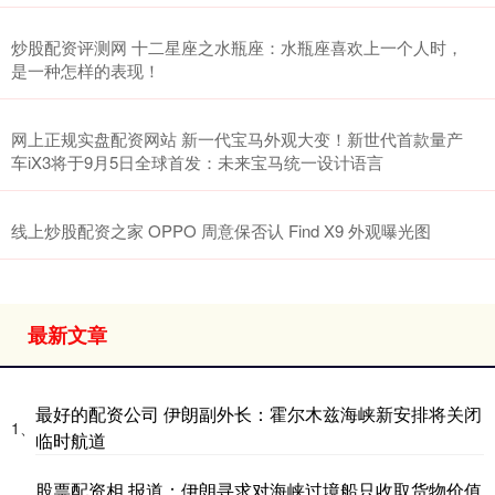
炒股配资评测网 十二星座之水瓶座：水瓶座喜欢上一个人时，
是一种怎样的表现！
网上正规实盘配资网站 新一代宝马外观大变！新世代首款量产
车iX3将于9月5日全球首发：未来宝马统一设计语言
线上炒股配资之家 OPPO 周意保否认 Find X9 外观曝光图
最新文章
最好的配资公司 伊朗副外长：霍尔木兹海峡新安排将关闭
1、
临时航道
股票配资相 报道：伊朗寻求对海峡过境船只收取货物价值